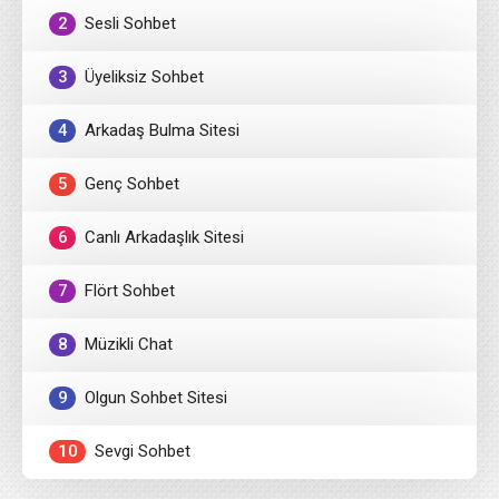
2
Sesli Sohbet
3
Üyeliksiz Sohbet
4
Arkadaş Bulma Sitesi
5
Genç Sohbet
6
Canlı Arkadaşlık Sitesi
7
Flört Sohbet
8
Müzikli Chat
9
Olgun Sohbet Sitesi
10
Sevgi Sohbet