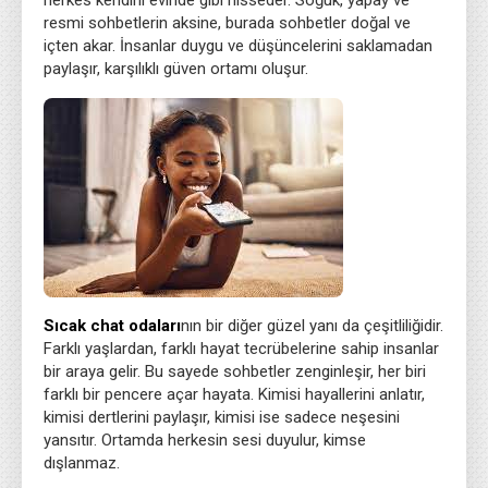
herkes kendini evinde gibi hisseder. Soğuk, yapay ve
resmi sohbetlerin aksine, burada sohbetler doğal ve
içten akar. İnsanlar duygu ve düşüncelerini saklamadan
paylaşır, karşılıklı güven ortamı oluşur.
Sıcak chat odaları
nın bir diğer güzel yanı da çeşitliliğidir.
Farklı yaşlardan, farklı hayat tecrübelerine sahip insanlar
bir araya gelir. Bu sayede sohbetler zenginleşir, her biri
farklı bir pencere açar hayata. Kimisi hayallerini anlatır,
kimisi dertlerini paylaşır, kimisi ise sadece neşesini
yansıtır. Ortamda herkesin sesi duyulur, kimse
dışlanmaz.