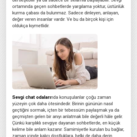
dertleşebilir ya da sadece bir selamla başlayabilir. Sevgi
ortamında geçen sohbetlerde yargılama yoktur, üstünlük
kurma çabası da bulunmaz. Sadece dinleyen, anlayan,
değer veren insanlar vardır. Ve bu da birçok kişi için
oldukça kıymetlidir.
Sevgi chat odaları
nda konuşulanlar çoğu zaman
yüzeyin çok daha ötesindedir. Birinin gününün nasıl
geçtiğini sormak, içten bir tebessüm paylaşmak ya da
geçmişten gelen bir anıyı anlatmak bile değerli hâle gelir.
Çünkü karşılıklı sevgiye dayanan sohbetlerde, en küçük
kelime bile anlam kazanır. Samimiyetle kurulan bu bağlar,
zaman içinde kalıcı dostluklara, belki de daha derin