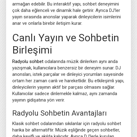
armağan edebilir. Bu interaktif yapı, sohbet deneyimini
çok daha eğlenceli ve dinamik hale getirir. Ayrıca DJ’ler
yayın sırasında anonslar yaparak dinleyicilerin isimlerini
anar ve onlarla birebir iletişim kurar.
Canlı Yayın ve Sohbetin
Birleşimi
Radyolu sohbet
odalarında müzik dinlerken aynı anda
yazışmak, kullanıcılara benzersiz bir deneyim sunar. DJ
anonsları, istek parçalar ve dinleyici yorumları sayesinde
ortam her zaman canlı ve hareketlidir. Bu etkileşimli yapı,
dinleyicilerin yayının aktif bir parçası olmasını sağlar.
Kullanıcılar sadece dinlemekle kalmaz, aynı zamanda
yayının gidişatına yön verir.
Radyolu Sohbetin Avantajları
Klasik sohbet odalarından sıkılanlar için radyolu sohbet
harika bir alternatiftir. Müzik eşliğinde geçen sohbetler,
daha keyifli ve akılda kalıcıdır. Ayrıca DJ’lerle kurulan