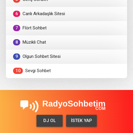
6
Canlı Arkadaşlık Sitesi
7
Flört Sohbet
8
Müzikli Chat
9
Olgun Sohbet Sitesi
10
Sevgi Sohbet
DJ OL
İSTEK YAP