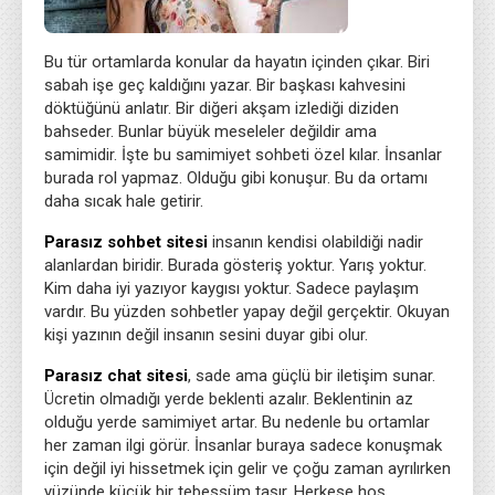
Bu tür ortamlarda konular da hayatın içinden çıkar. Biri
sabah işe geç kaldığını yazar. Bir başkası kahvesini
döktüğünü anlatır. Bir diğeri akşam izlediği diziden
bahseder. Bunlar büyük meseleler değildir ama
samimidir. İşte bu samimiyet sohbeti özel kılar. İnsanlar
burada rol yapmaz. Olduğu gibi konuşur. Bu da ortamı
daha sıcak hale getirir.
Parasız sohbet sitesi
insanın kendisi olabildiği nadir
alanlardan biridir. Burada gösteriş yoktur. Yarış yoktur.
Kim daha iyi yazıyor kaygısı yoktur. Sadece paylaşım
vardır. Bu yüzden sohbetler yapay değil gerçektir. Okuyan
kişi yazının değil insanın sesini duyar gibi olur.
Parasız chat sitesi
, sade ama güçlü bir iletişim sunar.
Ücretin olmadığı yerde beklenti azalır. Beklentinin az
olduğu yerde samimiyet artar. Bu nedenle bu ortamlar
her zaman ilgi görür. İnsanlar buraya sadece konuşmak
için değil iyi hissetmek için gelir ve çoğu zaman ayrılırken
yüzünde küçük bir tebessüm taşır. Herkese hoş