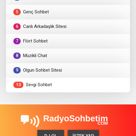
5
Genç Sohbet
6
Canlı Arkadaşlık Sitesi
7
Flört Sohbet
8
Müzikli Chat
9
Olgun Sohbet Sitesi
10
Sevgi Sohbet
DJ OL
İSTEK YAP