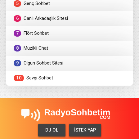
5
Genç Sohbet
6
Canlı Arkadaşlık Sitesi
7
Flört Sohbet
8
Müzikli Chat
9
Olgun Sohbet Sitesi
10
Sevgi Sohbet
DJ OL
İSTEK YAP