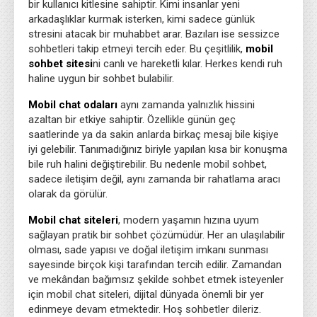
bir kullanıcı kitlesine sahiptir. Kimi insanlar yeni
arkadaşlıklar kurmak isterken, kimi sadece günlük
stresini atacak bir muhabbet arar. Bazıları ise sessizce
sohbetleri takip etmeyi tercih eder. Bu çeşitlilik,
mobil
sohbet sitesi
ni canlı ve hareketli kılar. Herkes kendi ruh
haline uygun bir sohbet bulabilir.
Mobil chat odaları
aynı zamanda yalnızlık hissini
azaltan bir etkiye sahiptir. Özellikle günün geç
saatlerinde ya da sakin anlarda birkaç mesaj bile kişiye
iyi gelebilir. Tanımadığınız biriyle yapılan kısa bir konuşma
bile ruh halini değiştirebilir. Bu nedenle mobil sohbet,
sadece iletişim değil, aynı zamanda bir rahatlama aracı
olarak da görülür.
Mobil chat siteleri
, modern yaşamın hızına uyum
sağlayan pratik bir sohbet çözümüdür. Her an ulaşılabilir
olması, sade yapısı ve doğal iletişim imkanı sunması
sayesinde birçok kişi tarafından tercih edilir. Zamandan
ve mekândan bağımsız şekilde sohbet etmek isteyenler
için mobil chat siteleri, dijital dünyada önemli bir yer
edinmeye devam etmektedir. Hoş sohbetler dileriz.