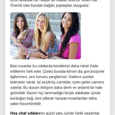
uzun anlatılan bir hikâye de olabilir, kısa bir selam da…
Önemli olan kurulan bağdır, paylaşılan duygudur.
Bazı insanlar bu odalarda kendilerini daha rahat ifade
ettiklerini fark eder. Çünkü burada kimse dış görünüşünle
ilgilenmez, ses tonunu yargılamaz. Sadece yazılan
kelimeler vardır. İyi seçilmiş cümleler, içten gelen samimi
satırlar. Bu durum iletişimi daha derin ve anlamlı bir hale
getirebilir. Bazen hiç tanımadığın biriyle dakikalar içinde
kurduğun bağ, seni yıllardır tanıyan insanlardan daha
yakın hissettirebilir.
Hoş chat odaları
nın güzel yanı, içinde farklı yaşamlar