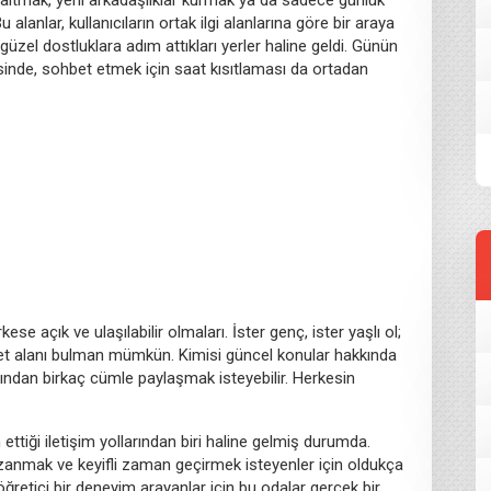
alanlar, kullanıcıların ortak ilgi alanlarına göre bir araya
n güzel dostluklara adım attıkları yerler haline geldi. Günün
esinde, sohbet etmek için saat kısıtlaması da ortadan
se açık ve ulaşılabilir olmaları. İster genç, ister yaşlı ol;
et alanı bulman mümkün. Kimisi güncel konular hakkında
ndan birkaç cümle paylaşmak isteyebilir. Herkesin
ettiği iletişim yollarından biri haline gelmiş durumda.
azanmak ve keyifli zaman geçirmek isteyenler için oldukça
ğretici bir deneyim arayanlar için bu odalar gerçek bir