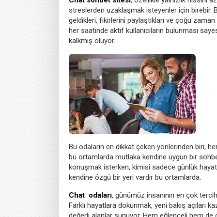
streslerden uzaklaşmak isteyenler için birebir. Bu 
geldikleri, fikirlerini paylaştıkları ve çoğu zama
her saatinde aktif kullanıcıların bulunması say
kalkmış oluyor.
Bu odaların en dikkat çeken yönlerinden biri, herke
bu ortamlarda mutlaka kendine uygun bir sohb
konuşmak isterken, kimisi sadece günlük hayatı
kendine özgü bir yeri vardır bu ortamlarda.
Chat odaları
, günümüz insanının en çok tercih 
Farklı hayatlara dokunmak, yeni bakış açıları k
değerli alanlar sunuyor. Hem eğlenceli hem de ö