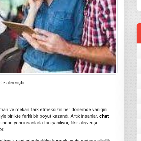
e alınmıştır.
, zaman ve mekan fark etmeksizin her dönemde varlığını
le birlikte farklı bir boyut kazandı. Artık insanlar,
chat
dan yeni insanlarla tanışabiliyor, fikir alışverişi
or.
i azaltmak, yeni arkadaşlıklar kurmak ya da sadece günlük