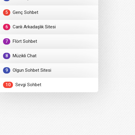
5
Genç Sohbet
6
Canlı Arkadaşlık Sitesi
7
Flört Sohbet
8
Müzikli Chat
9
Olgun Sohbet Sitesi
10
Sevgi Sohbet