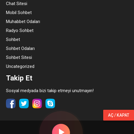
Chat Sitesi
Mobil Sohbet
Muhabbet Odaları
Radyo Sohbet
Sohbet
Sohbet Odaları
Sohbet Sitesi
Uncategorized
Takip Et
Sosyal medyada bizi takip etmeyi unutmayın!
AÇ / KAPAT
© 2025 Copyright - RadyoSohbetim.Com Radyo Sohbet Chat