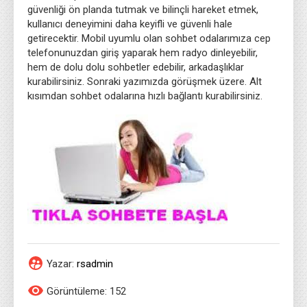
güvenliği ön planda tutmak ve bilinçli hareket etmek,
kullanıcı deneyimini daha keyifli ve güvenli hale
getirecektir. Mobil uyumlu olan sohbet odalarımıza cep
telefonunuzdan giriş yaparak hem radyo dinleyebilir,
hem de dolu dolu sohbetler edebilir, arkadaşlıklar
kurabilirsiniz. Sonraki yazımızda görüşmek üzere. Alt
kısımdan sohbet odalarına hızlı bağlantı kurabilirsiniz.
Yazar:
rsadmin
Görüntüleme: 152