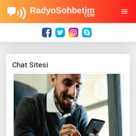
Chat Sitesi