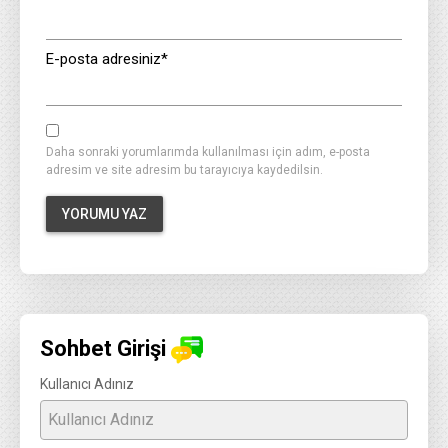
E-posta adresiniz
*
Daha sonraki yorumlarımda kullanılması için adım, e-posta
adresim ve site adresim bu tarayıcıya kaydedilsin.
Sohbet Girişi
Kullanıcı Adınız