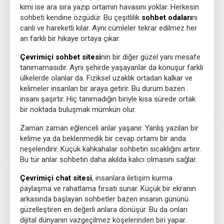
kimi ise ara sıra yazıp ortamın havasını yoklar. Herkesin
sohbeti kendine özgüdür. Bu çeşitlilik
sohbet odaları
nı
canlı ve hareketli kılar. Aynı cümleler tekrar edilmez her
an farklı bir hikaye ortaya çıkar.
Çevrimiçi sohbet sitesi
nin bir diğer güzel yanı mesafe
tanımamasıdır. Aynı şehirde yaşayanlar da konuşur farklı
ülkelerde olanlar da. Fiziksel uzaklık ortadan kalkar ve
kelimeler insanları bir araya getirir. Bu durum bazen
insanı şaşırtır. Hiç tanımadığın biriyle kısa sürede ortak
bir noktada buluşmak mümkün olur.
Zaman zaman eğlenceli anlar yaşanır. Yanlış yazılan bir
kelime ya da beklenmedik bir cevap ortamı bir anda
neşelendirir. Küçük kahkahalar sohbetin sıcaklığını artırır.
Bu tür anlar sohbetin daha akılda kalıcı olmasını sağlar.
Çevrimiçi chat sitesi
, insanlara iletişim kurma
paylaşma ve rahatlama fırsatı sunar. Küçük bir ekranın
arkasında başlayan sohbetler bazen insanın gününü
güzelleştiren en değerli anlara dönüşür. Bu da onları
dijital dünyanın vazgeçilmez köşelerinden biri yapar.