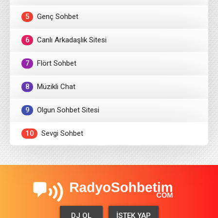
5
Genç Sohbet
6
Canlı Arkadaşlık Sitesi
7
Flört Sohbet
8
Müzikli Chat
9
Olgun Sohbet Sitesi
10
Sevgi Sohbet
DJ OL
İSTEK YAP