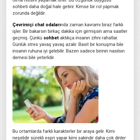
olma hissini yaşamak ister. Bu özgürlük duygusu
sohbeti daha doğal hale getirir. Kimse bir rol yapmak
zorunda değildir.
Çevrimiçi chat odaları
nda zaman kavramı biraz farklı
işler. Bir bakarsın birkaç dakika için girmişsin ama saatler
geçmiş. Çünkü
sohbet
aktıkça insanın zihni rahatlar.
Günlük stres yavaş yavaş azalır. Basit bir konuşma bile
insanın ruhuna iyi gelebilir. Bazen sadece birinin nasılsın
demesi bile yeterlidir.
Bu ortamlarda farklı karakterler bir araya gelir. Kimi
neşelidir sürekli espri yapar kimi sakindir daha çok dinler