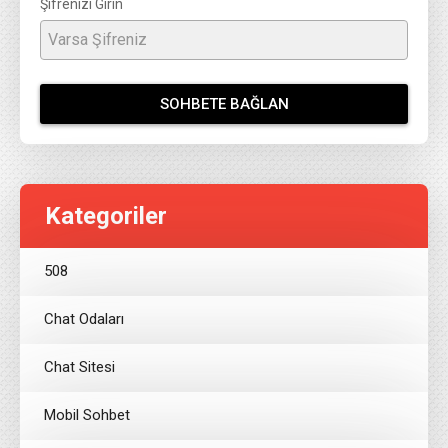
Şifrenizi Girin
SOHBETE BAĞLAN
Kategoriler
508
Chat Odaları
Chat Sitesi
Mobil Sohbet