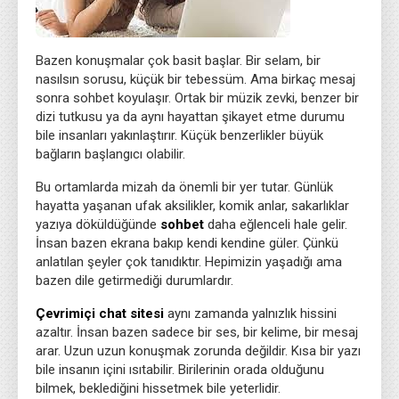
Bazen konuşmalar çok basit başlar. Bir selam, bir
nasılsın sorusu, küçük bir tebessüm. Ama birkaç mesaj
sonra sohbet koyulaşır. Ortak bir müzik zevki, benzer bir
dizi tutkusu ya da aynı hayattan şikayet etme durumu
bile insanları yakınlaştırır. Küçük benzerlikler büyük
bağların başlangıcı olabilir.
Bu ortamlarda mizah da önemli bir yer tutar. Günlük
hayatta yaşanan ufak aksilikler, komik anlar, sakarlıklar
yazıya döküldüğünde
sohbet
daha eğlenceli hale gelir.
İnsan bazen ekrana bakıp kendi kendine güler. Çünkü
anlatılan şeyler çok tanıdıktır. Hepimizin yaşadığı ama
bazen dile getirmediği durumlardır.
Çevrimiçi chat sitesi
aynı zamanda yalnızlık hissini
azaltır. İnsan bazen sadece bir ses, bir kelime, bir mesaj
arar. Uzun uzun konuşmak zorunda değildir. Kısa bir yazı
bile insanın içini ısıtabilir. Birilerinin orada olduğunu
bilmek, beklediğini hissetmek bile yeterlidir.