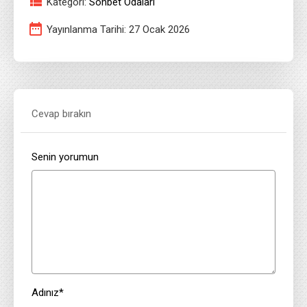
Kategori:
Sohbet Odaları
Yayınlanma Tarihi: 27 Ocak 2026
Cevap bırakın
Senin yorumun
Adınız
*