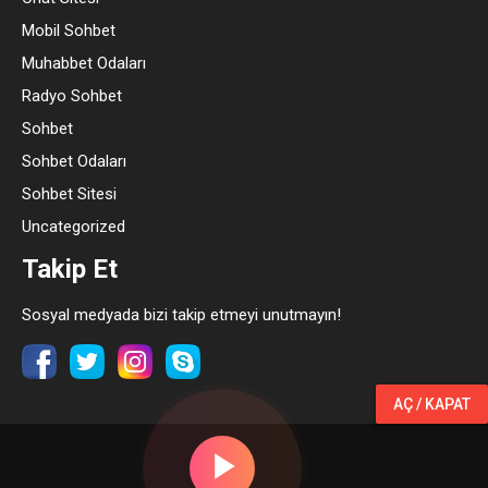
Mobil Sohbet
Muhabbet Odaları
Radyo Sohbet
Sohbet
Sohbet Odaları
Sohbet Sitesi
Uncategorized
Takip Et
Sosyal medyada bizi takip etmeyi unutmayın!
AÇ / KAPAT
© 2025 Copyright - RadyoSohbetim.Com Radyo Sohbet Chat
Sitesi