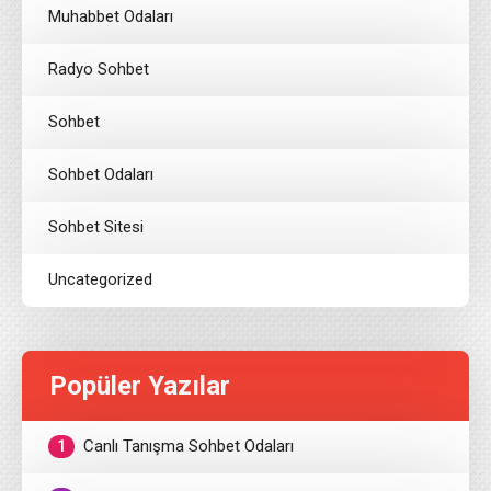
Muhabbet Odaları
Radyo Sohbet
Sohbet
Sohbet Odaları
Sohbet Sitesi
Uncategorized
Popüler Yazılar
1
Canlı Tanışma Sohbet Odaları