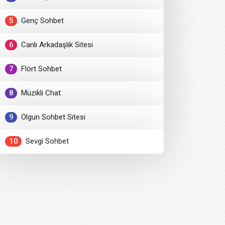
5
Genç Sohbet
6
Canlı Arkadaşlık Sitesi
7
Flört Sohbet
8
Müzikli Chat
9
Olgun Sohbet Sitesi
10
Sevgi Sohbet