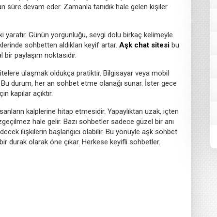
un süre devam eder. Zamanla tanıdık hale gelen kişiler
etki yaratır. Günün yorgunluğu, sevgi dolu birkaç kelimeyle
iklerinde sohbetten aldıkları keyif artar.
Aşk chat sitesi
bu
l bir paylaşım noktasıdır.
telere ulaşmak oldukça pratiktir. Bilgisayar veya mobil
r. Bu durum, her an sohbet etme olanağı sunar. İster gece
n kapılar açıktır.
sanların kalplerine hitap etmesidir. Yapaylıktan uzak, içten
geçilmez hale gelir. Bazı sohbetler sadece güzel bir anı
decek ilişkilerin başlangıcı olabilir. Bu yönüyle aşk sohbet
l bir durak olarak öne çıkar. Herkese keyifli sohbetler.