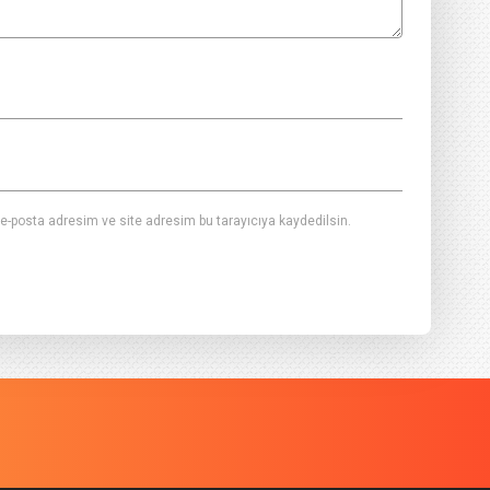
e-posta adresim ve site adresim bu tarayıcıya kaydedilsin.