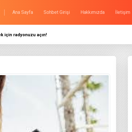
Ana Sayfa
Sohbet Girişi
Hakkımızda
İletişim
k için radyonuzu açın!