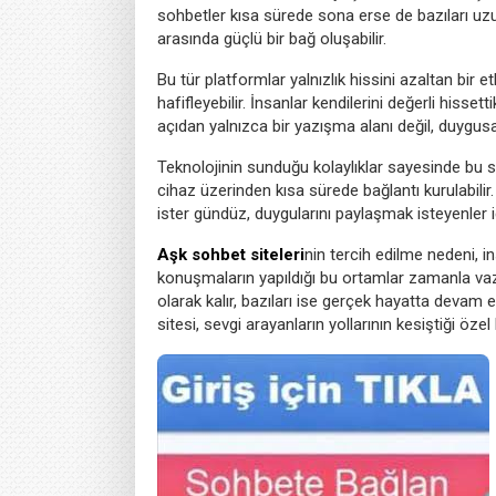
sohbetler kısa sürede sona erse de bazıları uz
arasında güçlü bir bağ oluşabilir.
Bu tür platformlar yalnızlık hissini azaltan bir 
hafifleyebilir. İnsanlar kendilerini değerli hissett
açıdan yalnızca bir yazışma alanı değil, duygusa
Teknolojinin sunduğu kolaylıklar sayesinde bu si
cihaz üzerinden kısa sürede bağlantı kurulabili
ister gündüz, duygularını paylaşmak isteyenler içi
Aşk sohbet siteleri
nin tercih edilme nedeni, in
konuşmaların yapıldığı bu ortamlar zamanla vaz
olarak kalır, bazıları ise gerçek hayatta devam e
sitesi, sevgi arayanların yollarının kesiştiği öze