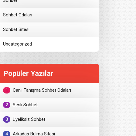
Sohbet
Sohbet Odaları
Sohbet Sitesi
Uncategorized
Popüler Yazılar
1
Canlı Tanışma Sohbet Odaları
2
Sesli Sohbet
3
Üyeliksiz Sohbet
4
Arkadaş Bulma Sitesi