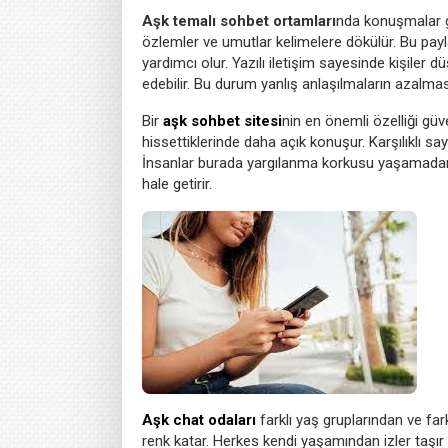
Aşk temalı sohbet ortamları
nda konuşmalar gen
özlemler ve umutlar kelimelere dökülür. Bu payla
yardımcı olur. Yazılı iletişim sayesinde kişiler d
edebilir. Bu durum yanlış anlaşılmaların azalmas
Bir
aşk sohbet sitesi
nin en önemli özelliği güve
hissettiklerinde daha açık konuşur. Karşılıklı sa
İnsanlar burada yargılanma korkusu yaşamadan duy
hale getirir.
Aşk chat odaları
farklı yaş gruplarından ve farkl
renk katar. Herkes kendi yaşamından izler taşır