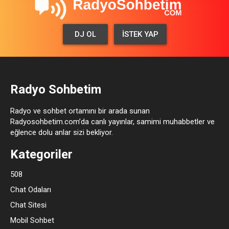
DJ OL
İSTEK YAP
Radyo Sohbetim
Radyo ve sohbet ortamını bir arada sunan
Radyosohbetim.com’da canlı yayınlar, samimi muhabbetler ve
eğlence dolu anlar sizi bekliyor.
Kategoriler
508
Chat Odaları
Chat Sitesi
Mobil Sohbet