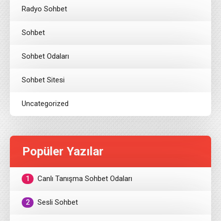
Radyo Sohbet
Sohbet
Sohbet Odaları
Sohbet Sitesi
Uncategorized
Popüler Yazılar
1
Canlı Tanışma Sohbet Odaları
2
Sesli Sohbet