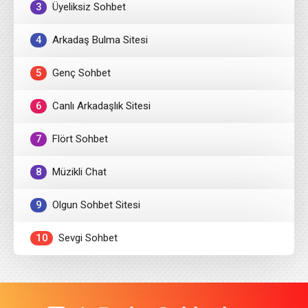
3
Üyeliksiz Sohbet
4
Arkadaş Bulma Sitesi
5
Genç Sohbet
6
Canlı Arkadaşlık Sitesi
7
Flört Sohbet
8
Müzikli Chat
9
Olgun Sohbet Sitesi
10
Sevgi Sohbet