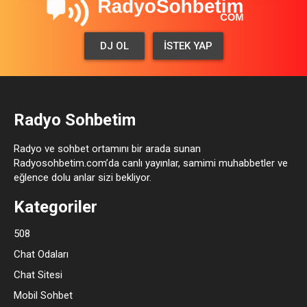
DJ OL
İSTEK YAP
Radyo Sohbetim
Radyo ve sohbet ortamını bir arada sunan
Radyosohbetim.com’da canlı yayınlar, samimi muhabbetler ve
eğlence dolu anlar sizi bekliyor.
Kategoriler
508
Chat Odaları
Chat Sitesi
Mobil Sohbet