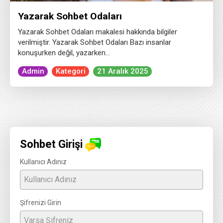
Yazarak Sohbet Odaları
Yazarak Sohbet Odaları makalesi hakkında bilgiler
verilmiştir. Yazarak Sohbet Odaları Bazı insanlar
konuşurken değil, yazarken…
Admin
Kategori
21 Aralık 2025
Sohbet Girişi
Kullanıcı Adınız
Şifrenizi Girin