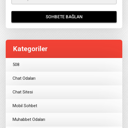
SOHBETE BAĞLAN
Kategoriler
508
Chat Odaları
Chat Sitesi
Mobil Sohbet
Muhabbet Odaları