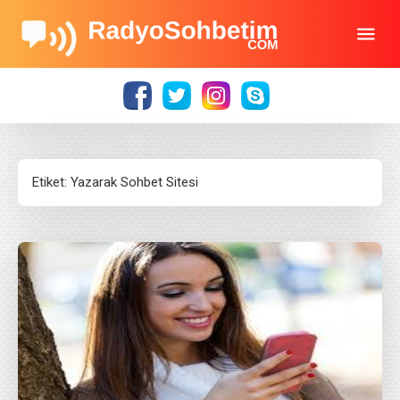
Etiket:
Yazarak Sohbet Sitesi