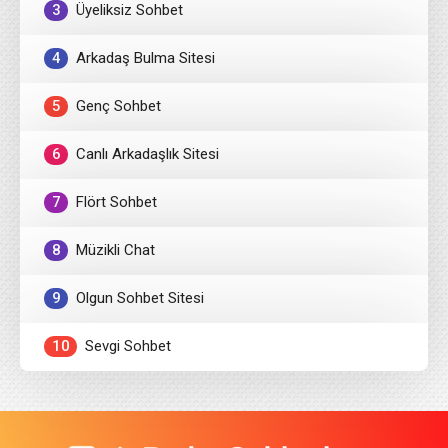
3
Üyeliksiz Sohbet
4
Arkadaş Bulma Sitesi
5
Genç Sohbet
6
Canlı Arkadaşlık Sitesi
7
Flört Sohbet
8
Müzikli Chat
9
Olgun Sohbet Sitesi
10
Sevgi Sohbet