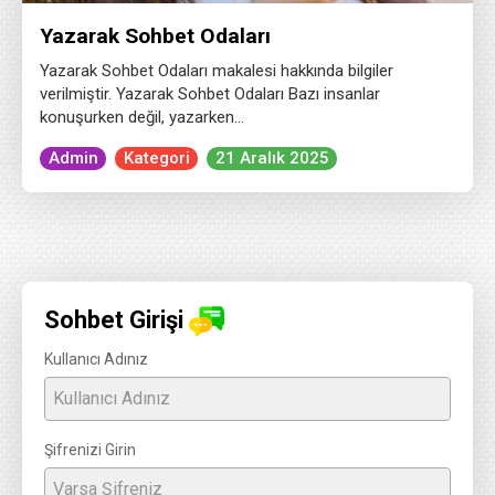
Yazarak Sohbet Odaları
Yazarak Sohbet Odaları makalesi hakkında bilgiler
verilmiştir. Yazarak Sohbet Odaları Bazı insanlar
konuşurken değil, yazarken…
Admin
Kategori
21 Aralık 2025
Sohbet Girişi
Kullanıcı Adınız
Şifrenizi Girin