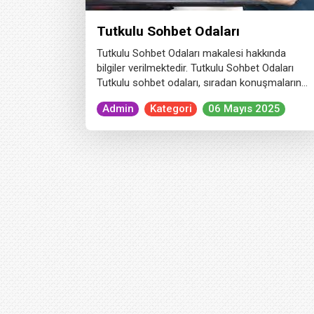
Tutkulu Sohbet Odaları
Tutkulu Sohbet Odaları makalesi hakkında
bilgiler verilmektedir. Tutkulu Sohbet Odaları
Tutkulu sohbet odaları, sıradan konuşmaların…
Admin
Kategori
06 Mayıs 2025