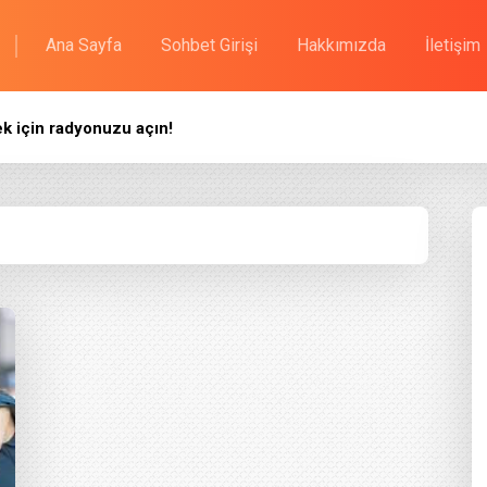
Ana Sayfa
Sohbet Girişi
Hakkımızda
İletişim
k için radyonuzu açın!