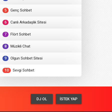
5
Genç Sohbet
6
Canlı Arkadaşlık Sitesi
7
Flört Sohbet
8
Müzikli Chat
9
Olgun Sohbet Sitesi
10
Sevgi Sohbet
DJ OL
İSTEK YAP