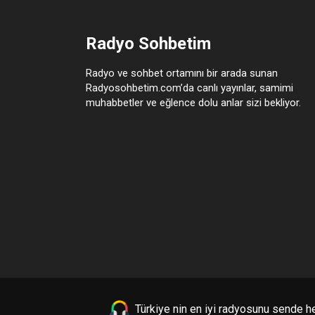
Radyo Sohbetim
Radyo ve sohbet ortamını bir arada sunan
Radyosohbetim.com’da canlı yayınlar, samimi
muhabbetler ve eğlence dolu anlar sizi bekliyor.
Türkiye nin en iyi radyosunu sende h