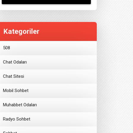
Kategoriler
508
Chat Odaları
Chat Sitesi
Mobil Sohbet
Muhabbet Odaları
Radyo Sohbet