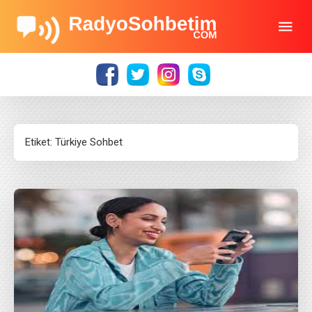
Etiket:
Türkiye Sohbet