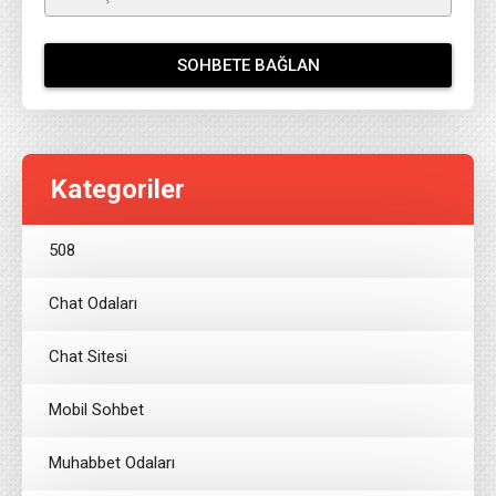
SOHBETE BAĞLAN
Kategoriler
508
Chat Odaları
Chat Sitesi
Mobil Sohbet
Muhabbet Odaları