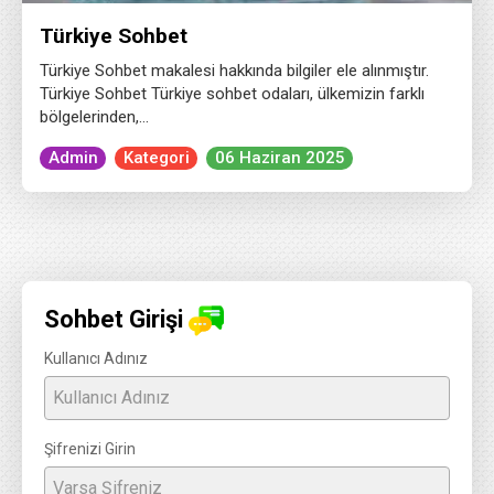
Türkiye Sohbet
Türkiye Sohbet makalesi hakkında bilgiler ele alınmıştır.
Türkiye Sohbet Türkiye sohbet odaları, ülkemizin farklı
bölgelerinden,…
Admin
Kategori
06 Haziran 2025
Sohbet Girişi
Kullanıcı Adınız
Şifrenizi Girin