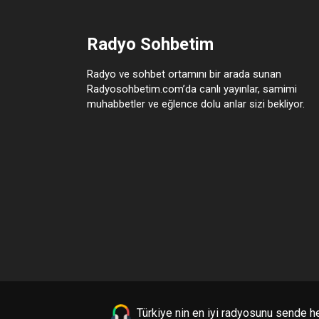
Radyo Sohbetim
Radyo ve sohbet ortamını bir arada sunan
Radyosohbetim.com’da canlı yayınlar, samimi
muhabbetler ve eğlence dolu anlar sizi bekliyor.
Türkiye nin en iyi radyosunu sende h