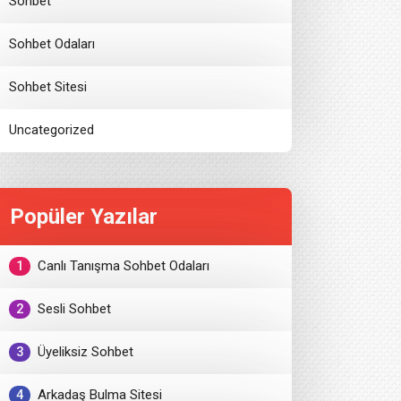
Sohbet
Sohbet Odaları
Sohbet Sitesi
Uncategorized
Popüler Yazılar
1
Canlı Tanışma Sohbet Odaları
2
Sesli Sohbet
3
Üyeliksiz Sohbet
4
Arkadaş Bulma Sitesi