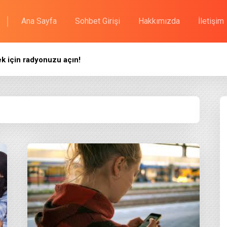
Ana Sayfa
Sohbet Girişi
Hakkımızda
İletişim
k için radyonuzu açın!