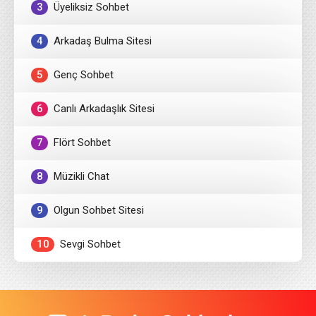
3
Üyeliksiz Sohbet
4
Arkadaş Bulma Sitesi
5
Genç Sohbet
6
Canlı Arkadaşlık Sitesi
7
Flört Sohbet
8
Müzikli Chat
9
Olgun Sohbet Sitesi
10
Sevgi Sohbet