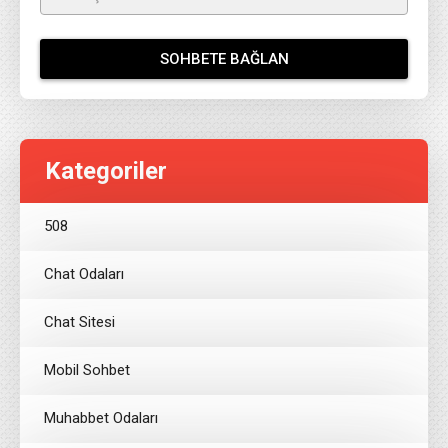
SOHBETE BAĞLAN
Kategoriler
508
Chat Odaları
Chat Sitesi
Mobil Sohbet
Muhabbet Odaları