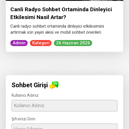
Canli Radyo Sohbet Ortaminda Dinleyici
Etkilesimi Nasil Artar?
Canli radyo sohbet ortaminda dinleyici etkilesimini
artirmak icin yayin akisi ve mobil sohbet önerileri.
Admin
Kategori
26 Haziran 2026
Sohbet Girişi
Kullanıcı Adınız
Şifrenizi Girin