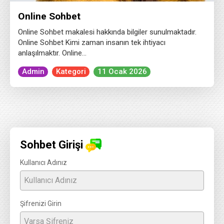
Online Sohbet
Online Sohbet makalesi hakkında bilgiler sunulmaktadır.
Online Sohbet Kimi zaman insanın tek ihtiyacı
anlaşılmaktır. Online…
Admin
Kategori
11 Ocak 2026
Sohbet Girişi
Kullanıcı Adınız
Şifrenizi Girin