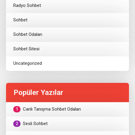
Radyo Sohbet
Sohbet
Sohbet Odaları
Sohbet Sitesi
Uncategorized
Popüler Yazılar
1
Canlı Tanışma Sohbet Odaları
2
Sesli Sohbet