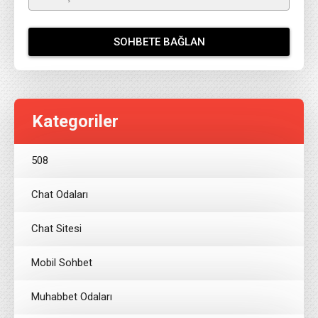
SOHBETE BAĞLAN
Kategoriler
508
Chat Odaları
Chat Sitesi
Mobil Sohbet
Muhabbet Odaları