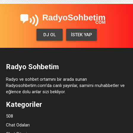
DJ OL
İSTEK YAP
Radyo Sohbetim
Radyo ve sohbet ortamını bir arada sunan
Radyosohbetim.com’da canlı yayınlar, samimi muhabbetler ve
eğlence dolu anlar sizi bekliyor.
Kategoriler
508
Chat Odaları