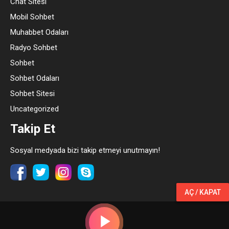
Chat Sitesi
Mobil Sohbet
Muhabbet Odaları
Radyo Sohbet
Sohbet
Sohbet Odaları
Sohbet Sitesi
Uncategorized
Takip Et
Sosyal medyada bizi takip etmeyi unutmayın!
AÇ / KAPAT
© 2025 Copyright - RadyoSohbetim.Com Radyo Sohbet Chat