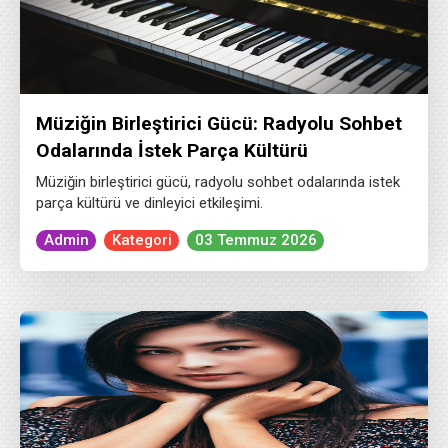
Müziğin Birleştirici Gücü: Radyolu Sohbet
Odalarında İstek Parça Kültürü
Müziğin birleştirici gücü, radyolu sohbet odalarında istek
parça kültürü ve dinleyici etkileşimi.
Admin
Kategori
03 Temmuz 2026