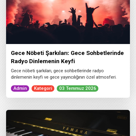
Gece Nöbeti Şarkıları: Gece Sohbetlerinde
Radyo Dinlemenin Keyfi
Gece nöbeti şarkıları, gece sohbetlerinde radyo
dinlemenin keyfi ve gece yayıncılığının özel atmosferi.
Admin
Kategori
03 Temmuz 2026