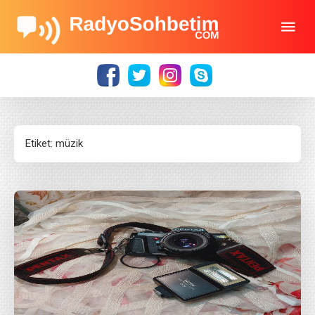
Etiket:
müzik