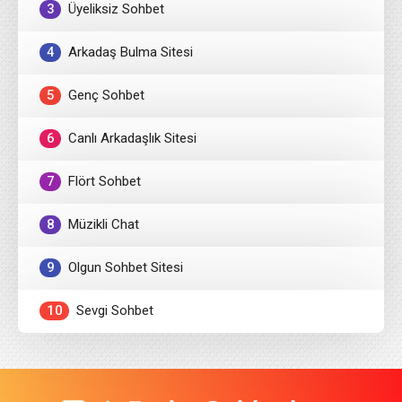
3
Üyeliksiz Sohbet
4
Arkadaş Bulma Sitesi
5
Genç Sohbet
6
Canlı Arkadaşlık Sitesi
7
Flört Sohbet
8
Müzikli Chat
9
Olgun Sohbet Sitesi
10
Sevgi Sohbet