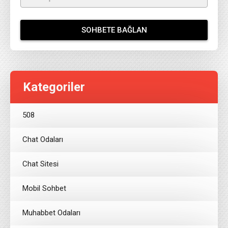
SOHBETE BAĞLAN
Kategoriler
508
Chat Odaları
Chat Sitesi
Mobil Sohbet
Muhabbet Odaları