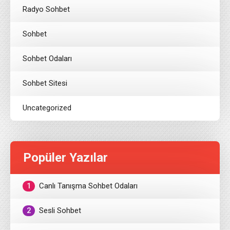
Radyo Sohbet
Sohbet
Sohbet Odaları
Sohbet Sitesi
Uncategorized
Popüler Yazılar
1
Canlı Tanışma Sohbet Odaları
2
Sesli Sohbet