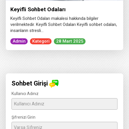
Keyifli Sohbet Odaları
Keyifli Sohbet Odaları makalesi hakkında bilgiler
verilmektedir. Keyifli Sohbet Odaları Keyifli sohbet odaları,
insanların stresli…
Admin
Kategori
28 Mart 2025
Sohbet Girişi
Kullanıcı Adınız
Şifrenizi Girin