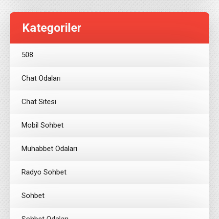
Kategoriler
508
Chat Odaları
Chat Sitesi
Mobil Sohbet
Muhabbet Odaları
Radyo Sohbet
Sohbet