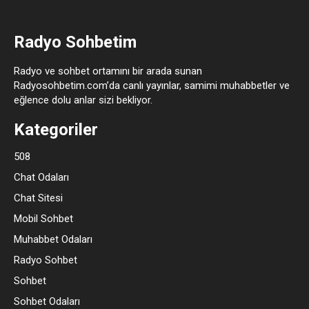
Radyo Sohbetim
Radyo ve sohbet ortamını bir arada sunan
Radyosohbetim.com’da canlı yayınlar, samimi muhabbetler ve
eğlence dolu anlar sizi bekliyor.
Kategoriler
508
Chat Odaları
Chat Sitesi
Mobil Sohbet
Muhabbet Odaları
Radyo Sohbet
Sohbet
Sohbet Odaları