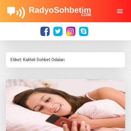
Etiket:
Kaliteli Sohbet Odaları