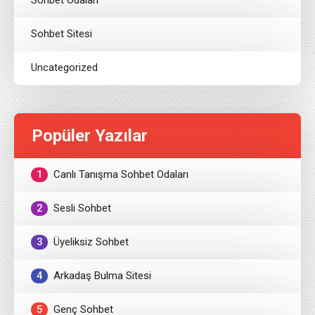
Sohbet Odaları
Sohbet Sitesi
Uncategorized
Popüler Yazılar
1
Canlı Tanışma Sohbet Odaları
2
Sesli Sohbet
3
Üyeliksiz Sohbet
4
Arkadaş Bulma Sitesi
5
Genç Sohbet