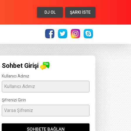
DJ OL
ŞARKI İSTE
Sohbet Girişi
Kullanıcı Adınız
Şifrenizi Girin
SOHBETE BAĞLAN