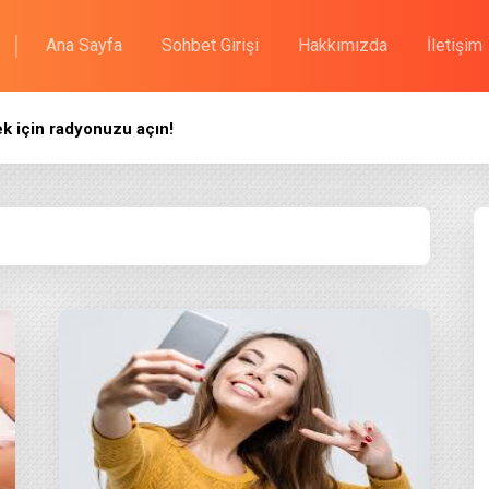
Ana Sayfa
Sohbet Girişi
Hakkımızda
İletişim
k için radyonuzu açın!