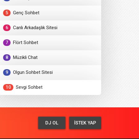
5
Genç Sohbet
6
Canlı Arkadaşlık Sitesi
7
Flört Sohbet
8
Müzikli Chat
9
Olgun Sohbet Sitesi
10
Sevgi Sohbet
DJ OL
İSTEK YAP