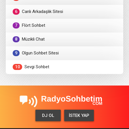
6
Canlı Arkadaşlık Sitesi
7
Flört Sohbet
8
Müzikli Chat
9
Olgun Sohbet Sitesi
10
Sevgi Sohbet
DJ OL
İSTEK YAP