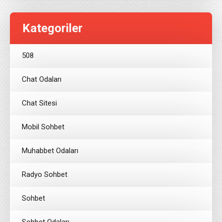
Kategoriler
508
Chat Odaları
Chat Sitesi
Mobil Sohbet
Muhabbet Odaları
Radyo Sohbet
Sohbet