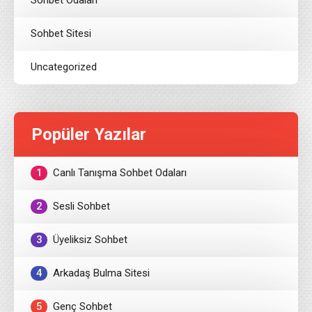
Sohbet Odaları
Sohbet Sitesi
Uncategorized
Popüler Yazılar
1
Canlı Tanışma Sohbet Odaları
2
Sesli Sohbet
3
Üyeliksiz Sohbet
4
Arkadaş Bulma Sitesi
5
Genç Sohbet