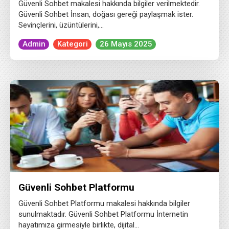
Güvenli Sohbet makalesi hakkında bilgiler verilmektedir.
Güvenli Sohbet İnsan, doğası gereği paylaşmak ister.
Sevinçlerini, üzüntülerini,…
Admin
Kategori
26 Mayıs 2025
Güvenli Sohbet Platformu
Güvenli Sohbet Platformu makalesi hakkında bilgiler
sunulmaktadır. Güvenli Sohbet Platformu İnternetin
hayatımıza girmesiyle birlikte, dijital…