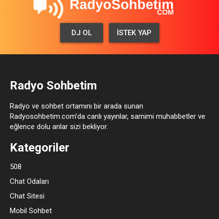
DJ OL
İSTEK YAP
Radyo Sohbetim
Radyo ve sohbet ortamını bir arada sunan
Radyosohbetim.com’da canlı yayınlar, samimi muhabbetler ve
eğlence dolu anlar sizi bekliyor.
Kategoriler
508
Chat Odaları
Chat Sitesi
Mobil Sohbet