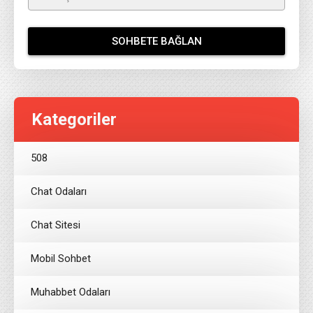
SOHBETE BAĞLAN
Kategoriler
508
Chat Odaları
Chat Sitesi
Mobil Sohbet
Muhabbet Odaları