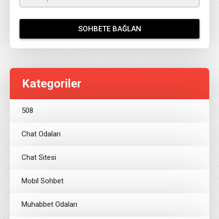
SOHBETE BAĞLAN
Kategoriler
508
Chat Odaları
Chat Sitesi
Mobil Sohbet
Muhabbet Odaları