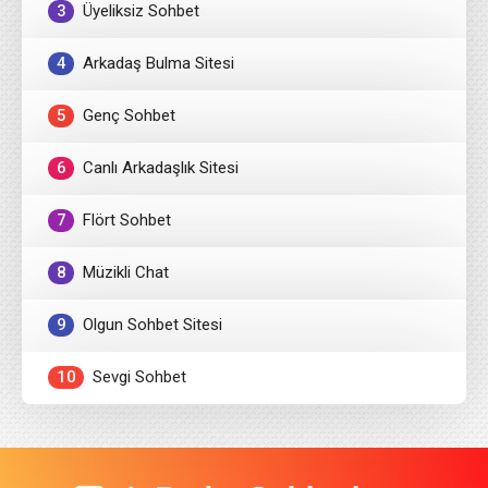
3
Üyeliksiz Sohbet
4
Arkadaş Bulma Sitesi
5
Genç Sohbet
6
Canlı Arkadaşlık Sitesi
7
Flört Sohbet
8
Müzikli Chat
9
Olgun Sohbet Sitesi
10
Sevgi Sohbet