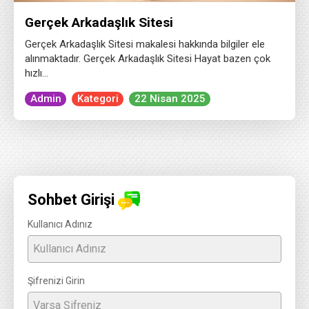
Gerçek Arkadaşlık Sitesi
Gerçek Arkadaşlık Sitesi makalesi hakkında bilgiler ele
alınmaktadır. Gerçek Arkadaşlık Sitesi Hayat bazen çok
hızlı…
Admin
Kategori
22 Nisan 2025
Sohbet Girişi
Kullanıcı Adınız
Şifrenizi Girin