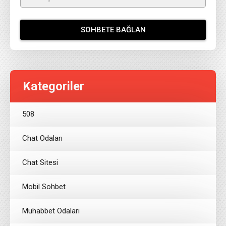
SOHBETE BAĞLAN
Kategoriler
508
Chat Odaları
Chat Sitesi
Mobil Sohbet
Muhabbet Odaları