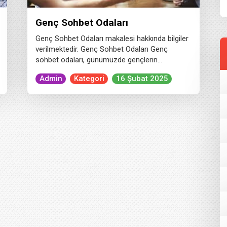
Genç Sohbet Odaları
Genç Sohbet Odaları makalesi hakkında bilgiler
verilmektedir. Genç Sohbet Odaları Genç
sohbet odaları, günümüzde gençlerin…
Admin
Kategori
16 Şubat 2025