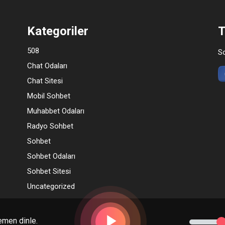
Kategoriler
T
508
So
Chat Odaları
Chat Sitesi
Mobil Sohbet
Muhabbet Odaları
Radyo Sohbet
Sohbet
Sohbet Odaları
Sohbet Sitesi
Uncategorized
emen dinle.