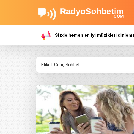
Sizde hemen en iyi müzikleri dinleme
Etiket:
Genç Sohbet