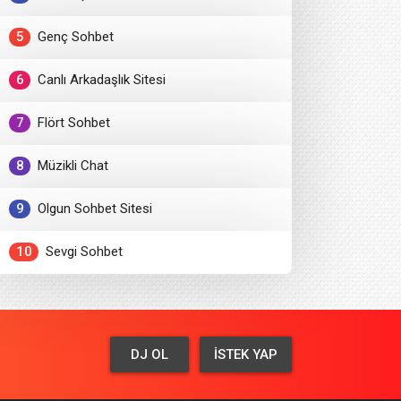
5
Genç Sohbet
6
Canlı Arkadaşlık Sitesi
7
Flört Sohbet
8
Müzikli Chat
9
Olgun Sohbet Sitesi
10
Sevgi Sohbet
DJ OL
İSTEK YAP