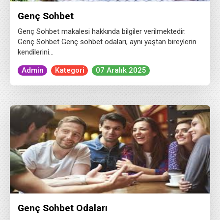
Genç Sohbet
Genç Sohbet makalesi hakkında bilgiler verilmektedir.
Genç Sohbet Genç sohbet odaları, aynı yaştan bireylerin
kendilerini…
Admin
Kategori
07 Aralık 2025
Genç Sohbet Odaları