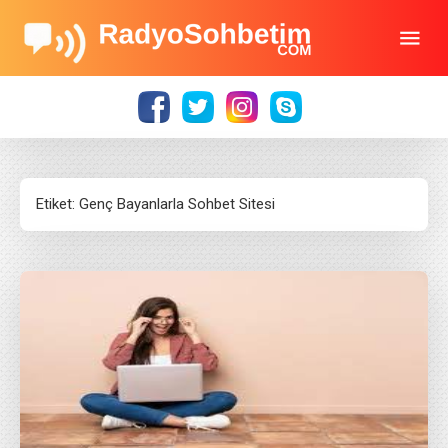
Etiket:
Genç Bayanlarla Sohbet Sitesi