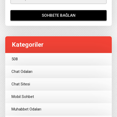
SOHBETE BAĞLAN
Kategoriler
508
Chat Odaları
Chat Sitesi
Mobil Sohbet
Muhabbet Odaları