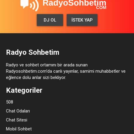
DJ OL
İSTEK YAP
Radyo Sohbetim
Radyo ve sohbet ortamını bir arada sunan
Radyosohbetim.com’da canlı yayınlar, samimi muhabbetler ve
eğlence dolu anlar sizi bekliyor.
Kategoriler
508
Chat Odaları
Chat Sitesi
Mobil Sohbet