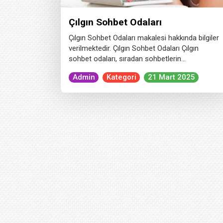
Çılgın Sohbet Odaları
Çılgın Sohbet Odaları makalesi hakkında bilgiler
verilmektedir. Çılgın Sohbet Odaları Çılgın
sohbet odaları, sıradan sohbetlerin…
Admin
Kategori
21 Mart 2025