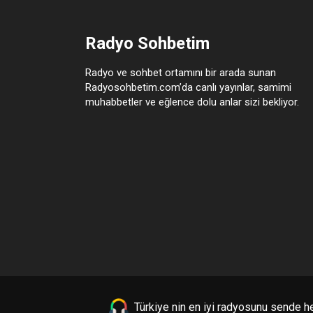
Radyo Sohbetim
Radyo ve sohbet ortamını bir arada sunan
Radyosohbetim.com’da canlı yayınlar, samimi
muhabbetler ve eğlence dolu anlar sizi bekliyor.
Türkiye nin en iyi radyosunu sende h