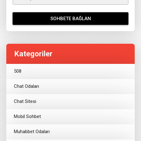
SOHBETE BAĞLAN
Kategoriler
508
Chat Odaları
Chat Sitesi
Mobil Sohbet
Muhabbet Odaları