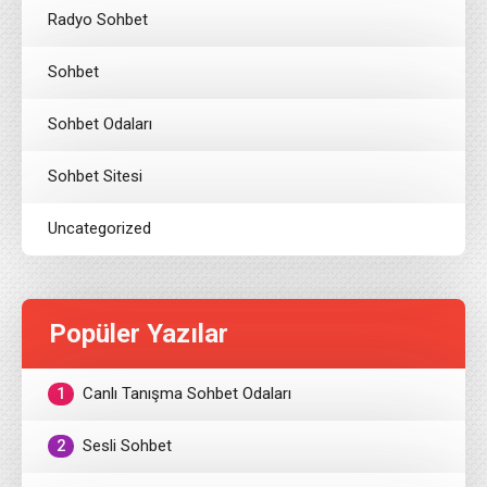
Radyo Sohbet
Sohbet
Sohbet Odaları
Sohbet Sitesi
Uncategorized
Popüler Yazılar
1
Canlı Tanışma Sohbet Odaları
2
Sesli Sohbet