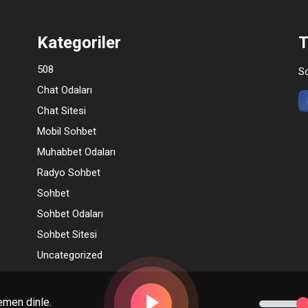
Kategoriler
T
508
So
Chat Odaları
Chat Sitesi
Mobil Sohbet
Muhabbet Odaları
Radyo Sohbet
Sohbet
Sohbet Odaları
Sohbet Sitesi
Uncategorized
emen dinle.