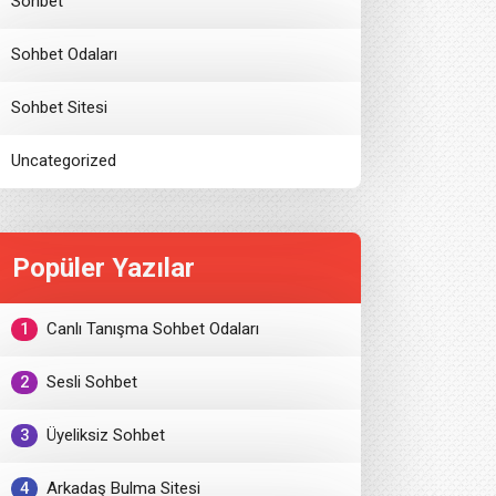
Sohbet
Sohbet Odaları
Sohbet Sitesi
Uncategorized
Popüler Yazılar
1
Canlı Tanışma Sohbet Odaları
2
Sesli Sohbet
3
Üyeliksiz Sohbet
4
Arkadaş Bulma Sitesi