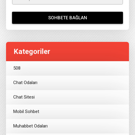
SOHBETE BAĞLAN
Kategoriler
508
Chat Odaları
Chat Sitesi
Mobil Sohbet
Muhabbet Odaları