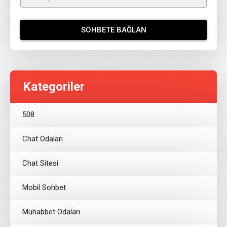
SOHBETE BAĞLAN
Kategoriler
508
Chat Odaları
Chat Sitesi
Mobil Sohbet
Muhabbet Odaları