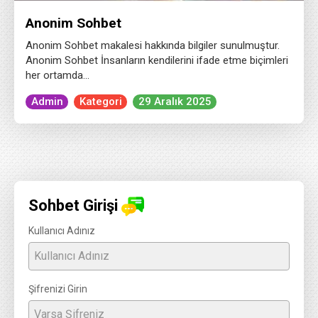
Anonim Sohbet
Anonim Sohbet makalesi hakkında bilgiler sunulmuştur.
Anonim Sohbet İnsanların kendilerini ifade etme biçimleri
her ortamda…
Admin
Kategori
29 Aralık 2025
Sohbet Girişi
Kullanıcı Adınız
Şifrenizi Girin